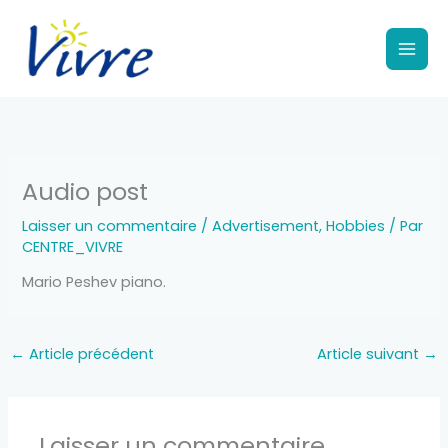
Aller
au
contenu
Audio post
Laisser un commentaire
/
Advertisement
,
Hobbies
/ Par
CENTRE_VIVRE
Mario Peshev piano.
←
Article précédent
Article suivant
→
Laisser un commentaire