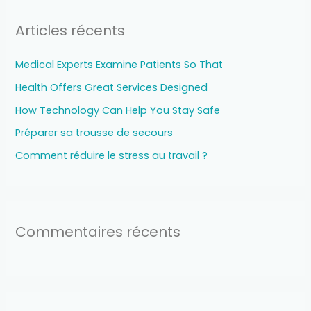
h
Articles récents
e
r
Medical Experts Examine Patients So That
c
Health Offers Great Services Designed
h
How Technology Can Help You Stay Safe
e
r
Préparer sa trousse de secours
Comment réduire le stress au travail ?
:
Commentaires récents