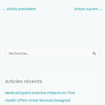
←
Article précédent
Article suivant
→
R
e
c
h
Articles récents
e
r
Medical Experts Examine Patients So That
c
Health Offers Great Services Designed
h