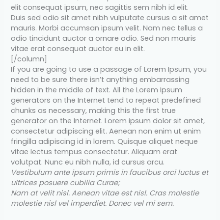
elit consequat ipsum, nec sagittis sem nibh id elit.
Duis sed odio sit amet nibh vulputate cursus a sit amet
mauris. Morbi accumsan ipsum velit. Nam nec tellus a
odio tincidunt auctor a ornare odio. Sed non mauris
vitae erat consequat auctor eu in elit.
[/column]
If you are going to use a passage of Lorem Ipsum, you
need to be sure there isn’t anything embarrassing
hidden in the middle of text. All the Lorem Ipsum
generators on the Internet tend to repeat predefined
chunks as necessary, making this the first true
generator on the Internet. Lorem ipsum dolor sit amet,
consectetur adipiscing elit. Aenean non enim ut enim
fringilla adipiscing id in lorem. Quisque aliquet neque
vitae lectus tempus consectetur. Aliquam erat
volutpat. Nunc eu nibh nulla, id cursus arcu.
Vestibulum ante ipsum primis in faucibus orci luctus et
ultrices posuere cubilia Curae;
Nam at velit nisl. Aenean vitae est nisl. Cras molestie
molestie nisl vel imperdiet. Donec vel mi sem.