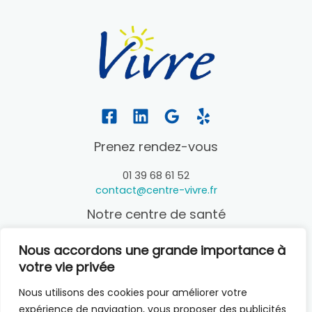
Prenez rendez-vous
01 39 68 61 52
contact@centre-vivre.fr
Notre centre de santé
21 Rue Camille Pelletan, 78800 Houilles
Nous accordons une grande importance à
votre vie privée
Horaires
Nous utilisons des cookies pour améliorer votre
Lundi – Vendredi 09:00 – 19:00
expérience de navigation, vous proposer des publicités
Samedi – Dimanche fermé