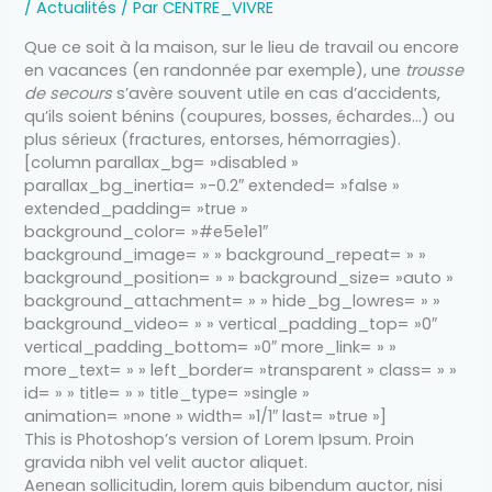
/
Actualités
/ Par
CENTRE_VIVRE
Que ce soit à la maison, sur le lieu de travail ou encore
en vacances (en randonnée par exemple), une
trousse
de secours
s’avère souvent utile en cas d’
accidents,
qu’ils soient bénins (coupures, bosses, échardes…) ou
plus sérieux (
fractures, entorses, hémorragies).
[column parallax_bg= »disabled »
parallax_bg_inertia= »-0.2″ extended= »false »
extended_padding= »true »
background_color= »#e5e1e1″
background_image= » » background_repeat= » »
background_position= » » background_size= »auto »
background_attachment= » » hide_bg_lowres= » »
background_video= » » vertical_padding_top= »0″
vertical_padding_bottom= »0″ more_link= » »
more_text= » » left_border= »transparent » class= » »
id= » » title= » » title_type= »single »
animation= »none » width= »1/1″ last= »true »]
This is Photoshop’s version of Lorem Ipsum. Proin
gravida nibh vel velit auctor aliquet.
Aenean sollicitudin, lorem quis bibendum auctor, nisi