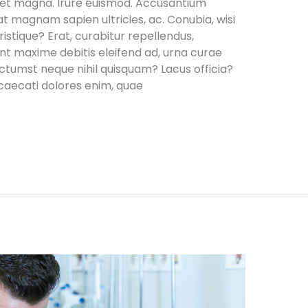
 et magna. Irure euismod. Accusantium
 magnam sapien ultricies, ac. Conubia, wisi
ristique? Erat, curabitur repellendus,
ent maxime debitis eleifend ad, urna curae
ctumst neque nihil quisquam? Lacus officia?
ecati dolores enim, quae