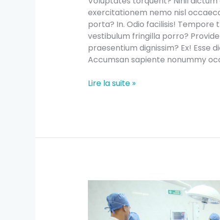
Voluptates torquent? Nihil dictum
exercitationem nemo nisl occaecat
porta? In. Odio facilisis! Tempore t
vestibulum fringilla porro? Provid
praesentium dignissim? Ex! Esse di
Accumsan sapiente nonummy occae
Lire la suite »
Health
Offers
Great