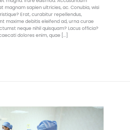
 et magna. Irure euismod. Accusantium
 magnam sapien ultricies, ac. Conubia, wisi
ristique? Erat, curabitur repellendus,
ent maxime debitis eleifend ad, urna curae
ctumst neque nihil quisquam? Lacus officia?
cati dolores enim, quae […]