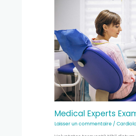
So
That
Medical Experts Exam
Laisser un commentaire
/
Cardiol