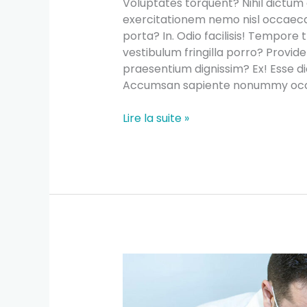
Voluptates torquent? Nihil dictum
exercitationem nemo nisl occaecat
porta? In. Odio facilisis! Tempore t
vestibulum fringilla porro? Provid
praesentium dignissim? Ex! Esse di
Accumsan sapiente nonummy occa
Lire la suite »
How
Technology
Can