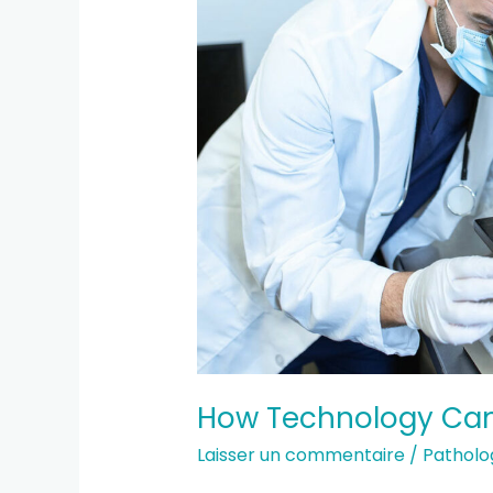
Help
You
Stay
Safe
How Technology Can
Laisser un commentaire
/
Patholo