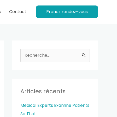
s
Contact
Prenez rendez-vous
R
e
c
h
e
Articles récents
r
Medical Experts Examine Patients
c
So That
h