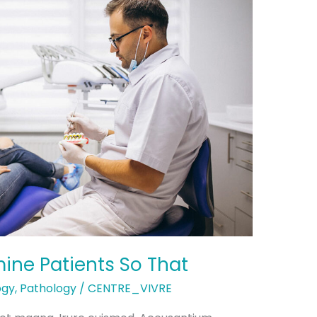
ine Patients So That
ogy
,
Pathology
/
CENTRE_VIVRE